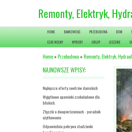
Remonty, Elektryk, Hydr
HOME
BANKOWOŚĆ
PRZEBUDOWA
DOM
CZAS WOLNY
WYROBY
URLOP
LECZENIE
O
Home
»
Przebudowa
»
Remonty, Elektryk, Hydraul
NAJNOWSZE WPISY:
Najlepsze oferty swetrów damskich
Wyjątkowe upominki czekoladowe dla
bliskich.
Złączki o dwupierścieniach - poradnik
użytkowania
Odpowiednia pokrywa studzienki