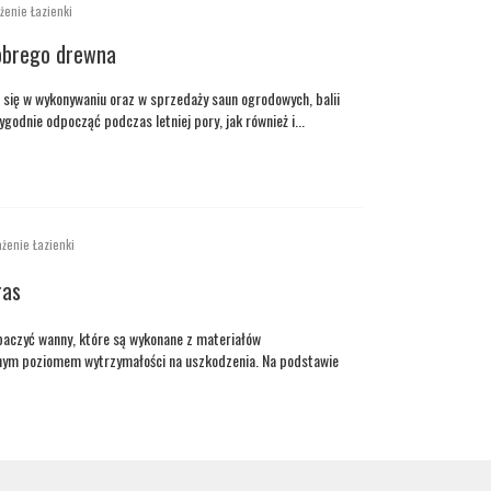
żenie Łazienki
obrego drewna
 się w wykonywaniu oraz w sprzedaży saun ogrodowych, balii
godnie odpocząć podczas letniej pory, jak również i...
żenie Łazienki
ras
aczyć wanny, które są wykonane z materiałów
tnym poziomem wytrzymałości na uszkodzenia. Na podstawie