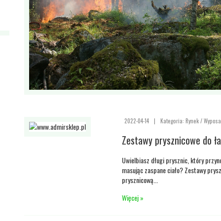
2022-04-14
|
Kategoria: Rynek / Wyposa
Zestawy prysznicowe do ła
Uwielbiasz długi prysznic, który przyn
masując zaspane ciało? Zestawy prys
prysznicową...
Więcej »