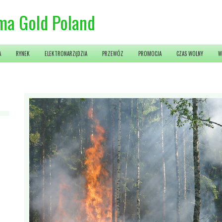
ma Gold Poland
A
RYNEK
ELEKTRONARZĘDZIA
PRZEWÓZ
PROMOCJA
CZAS WOLNY
W