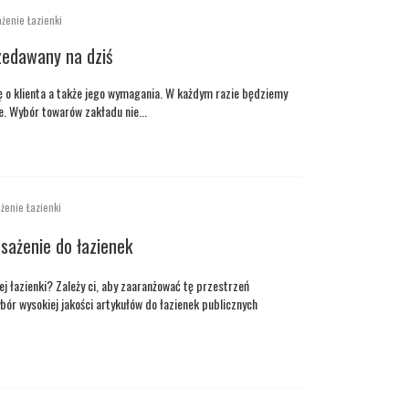
żenie Łazienki
zedawany na dziś
ię o klienta a także jego wymagania. W każdym razie będziemy
e. Wybór towarów zakładu nie...
żenie Łazienki
osażenie do łazienek
j łazienki? Zależy ci, aby zaaranżować tę przestrzeń
bór wysokiej jakości artykułów do łazienek publicznych