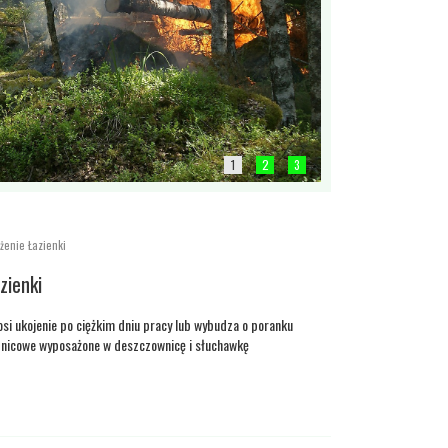
1
2
3
żenie Łazienki
zienki
osi ukojenie po ciężkim dniu pracy lub wybudza o poranku
znicowe wyposażone w deszczownicę i słuchawkę