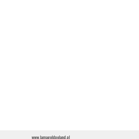
www.lamagoldpoland.pl