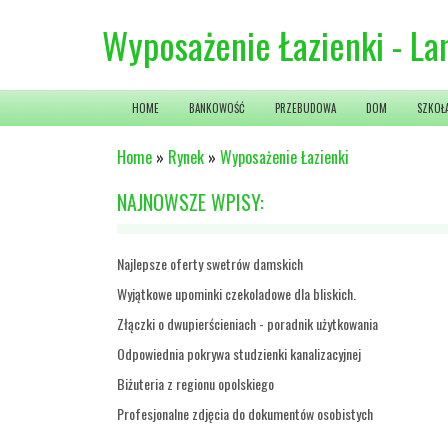
Wyposażenie Łazienki - La
HOME
BANKOWOŚĆ
PRZEBUDOWA
DOM
SZKOŁ
Home
»
Rynek
»
Wyposażenie Łazienki
NAJNOWSZE WPISY:
Najlepsze oferty swetrów damskich
Wyjątkowe upominki czekoladowe dla bliskich.
Złączki o dwupierścieniach - poradnik użytkowania
Odpowiednia pokrywa studzienki kanalizacyjnej
Biżuteria z regionu opolskiego
Profesjonalne zdjęcia do dokumentów osobistych