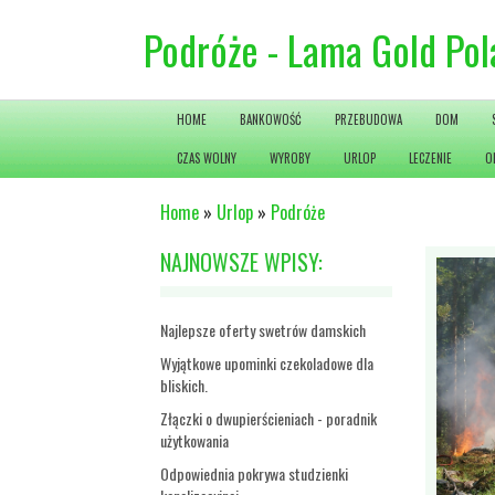
Podróże - Lama Gold Po
HOME
BANKOWOŚĆ
PRZEBUDOWA
DOM
CZAS WOLNY
WYROBY
URLOP
LECZENIE
O
Home
»
Urlop
»
Podróże
NAJNOWSZE WPISY:
Najlepsze oferty swetrów damskich
Wyjątkowe upominki czekoladowe dla
bliskich.
Złączki o dwupierścieniach - poradnik
użytkowania
Odpowiednia pokrywa studzienki