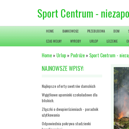
Sport Centrum - niezapo
HOME
BANKOWOŚĆ
PRZEBUDOWA
DOM
CZAS WOLNY
WYROBY
URLOP
LECZENIE
O
Home
»
Urlop
»
Podróże
»
Sport Centrum - nieza
NAJNOWSZE WPISY:
Najlepsze oferty swetrów damskich
Wyjątkowe upominki czekoladowe dla
bliskich.
Złączki o dwupierścieniach - poradnik
użytkowania
Odpowiednia pokrywa studzienki