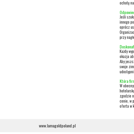
ochotę na
Odpowied
Jeśli szu
innego po
oprócz us
Organizac
przy nagłe
Doskonał
Każdy wy
okazja ab
Aby jeszc
swoje zim
udostępni
Która fi
W obecnym
hotelarsk
zgodzie n
cenie, w 
oferta w k
www.lamagoldpoland.pl