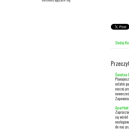
Dodaj K
Przeczy
Świetna l
Planujesz
ostatni g
naszej pr
nowocześn
Zapewniam
Aparthot
Zapraszam
się wśród
noclegową
do nas pr