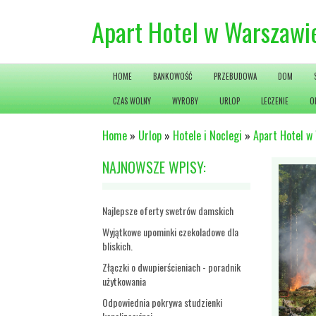
Apart Hotel w Warszawi
HOME
BANKOWOŚĆ
PRZEBUDOWA
DOM
CZAS WOLNY
WYROBY
URLOP
LECZENIE
O
Home
»
Urlop
»
Hotele i Noclegi
»
Apart Hotel w
NAJNOWSZE WPISY:
Najlepsze oferty swetrów damskich
Wyjątkowe upominki czekoladowe dla
bliskich.
Złączki o dwupierścieniach - poradnik
użytkowania
Odpowiednia pokrywa studzienki