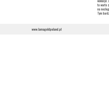
wakacje. 
to warto 
na nocleg
Tym bardz
www.lamagoldpoland.pl