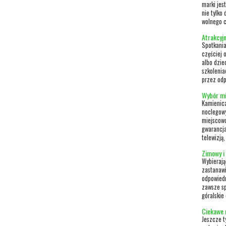
marki jes
nie tylko
wolnego cz
Atrakcyj
Spotkania
częściej 
albo dzie
szkolenia
przez odp
Wybór mi
Kamienica
noclegowy
miejscowo
gwarancja
telewizją
Zimowy i
Wybierają
zastanawi
odpowiedn
zawsze sp
góralskie
Ciekawe 
Jeszcze t