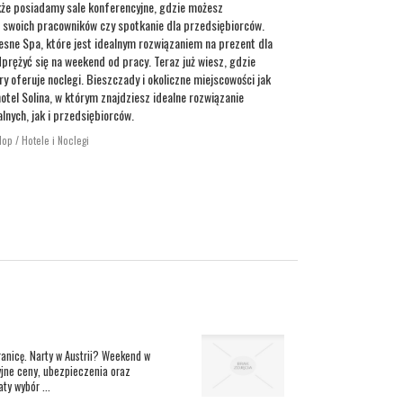
akże posiadamy sale konferencyjne, gdzie możesz
a swoich pracowników czy spotkanie dla przedsiębiorców.
sne Spa, które jest idealnym rozwiązaniem na prezent dla
dprężyć się na weekend od pracy. Teraz już wiesz, gdzie
ry oferuje noclegi. Bieszczady i okoliczne miejscowości jak
hotel Solina, w którym znajdziesz idealne rozwiązanie
lnych, jak i przedsiębiorców.
lop / Hotele i Noclegi
ranicę. Narty w Austrii? Weekend w
yjne ceny, ubezpieczenia oraz
ty wybór ...