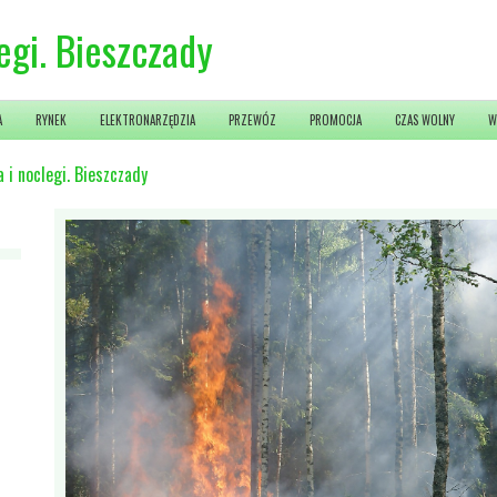
egi. Bieszczady
A
RYNEK
ELEKTRONARZĘDZIA
PRZEWÓZ
PROMOCJA
CZAS WOLNY
W
 i noclegi. Bieszczady