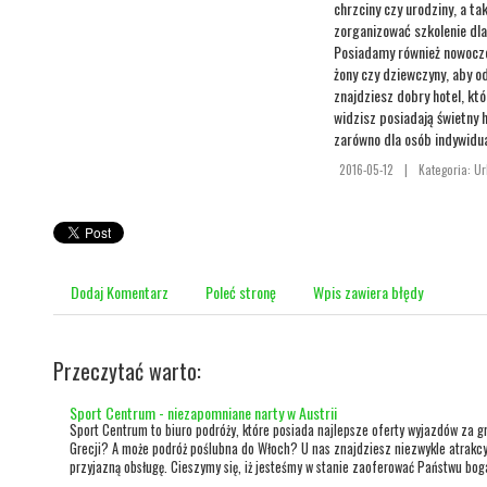
chrzciny czy urodziny, a t
zorganizować szkolenie dl
Posiadamy również nowocze
żony czy dziewczyny, aby o
znajdziesz dobry hotel, któ
widzisz posiadają świetny 
zarówno dla osób indywidua
2016-05-12
|
Kategoria: Ur
Dodaj Komentarz
Poleć stronę
Wpis zawiera błędy
Przeczytać warto:
Sport Centrum - niezapomniane narty w Austrii
Sport Centrum to biuro podróży, które posiada najlepsze oferty wyjazdów za g
Grecji? A może podróż poślubna do Włoch? U nas znajdziesz niezwykle atrakc
przyjazną obsługę. Cieszymy się, iż jesteśmy w stanie zaoferować Państwu boga