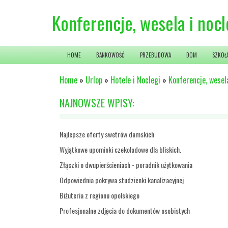
Konferencje, wesela i nocl
HOME
BANKOWOŚĆ
PRZEBUDOWA
DOM
SZKOŁ
Home
»
Urlop
»
Hotele i Noclegi
»
Konferencje, wesela
NAJNOWSZE WPISY:
Najlepsze oferty swetrów damskich
Wyjątkowe upominki czekoladowe dla bliskich.
Złączki o dwupierścieniach - poradnik użytkowania
Odpowiednia pokrywa studzienki kanalizacyjnej
Biżuteria z regionu opolskiego
Profesjonalne zdjęcia do dokumentów osobistych