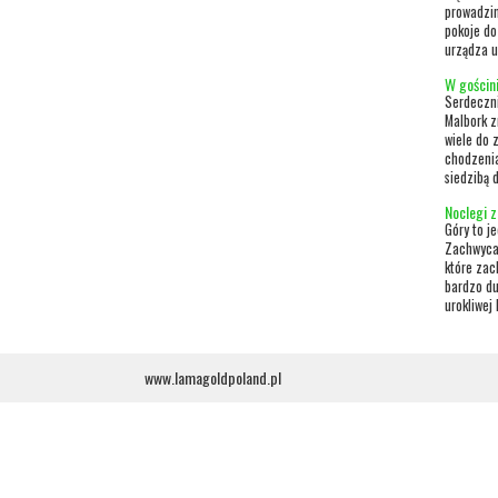
prowadzim
pokoje do
urządza u
W gościni
Serdeczni
Malbork z
wiele do z
chodzenia
siedzibą 
Noclegi z
Góry to j
Zachwycaj
które zac
bardzo du
urokliwej 
www.lamagoldpoland.pl