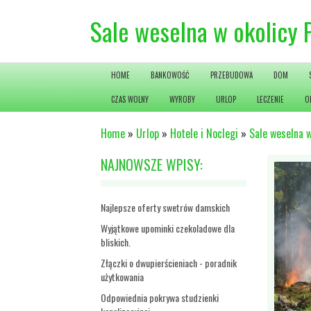
Sale weselna w okolicy 
HOME
BANKOWOŚĆ
PRZEBUDOWA
DOM
CZAS WOLNY
WYROBY
URLOP
LECZENIE
O
Home
»
Urlop
»
Hotele i Noclegi
»
Sale weselna w
NAJNOWSZE WPISY:
Najlepsze oferty swetrów damskich
Wyjątkowe upominki czekoladowe dla
bliskich.
Złączki o dwupierścieniach - poradnik
użytkowania
Odpowiednia pokrywa studzienki