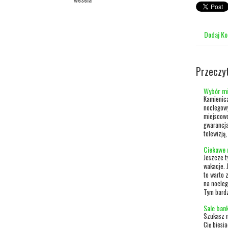
Dodaj K
Przeczy
Wybór mi
Kamienica
noclegowy
miejscowo
gwarancja
telewizją
Ciekawe 
Jeszcze t
wakacje. 
to warto 
na nocleg
Tym bardz
Sale bank
Szukasz m
Cię biesi