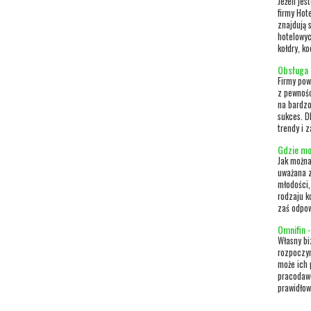
Jeżeli je
firmy Hot
znajdują 
hotelowyc
kołdry, ko
Obsługa 
Firmy pow
z pewnośc
na bardzo
sukces. D
trendy i z
Gdzie mo
Jak można
uważana z
młodości,
rodzaju k
zaś odpow
Omnifin -
Własny bi
rozpoczyn
może ich 
pracodawc
prawidłow