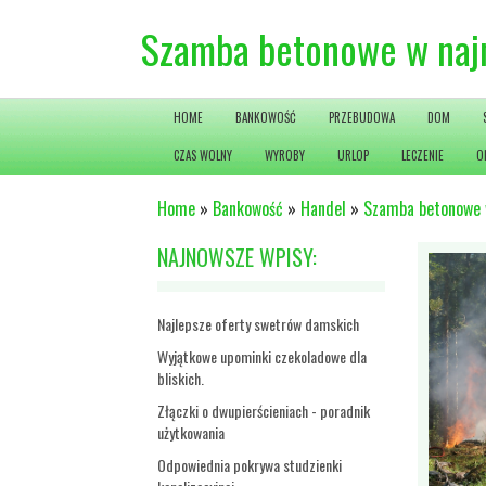
Szamba betonowe w naj
HOME
BANKOWOŚĆ
PRZEBUDOWA
DOM
CZAS WOLNY
WYROBY
URLOP
LECZENIE
O
Home
»
Bankowość
»
Handel
»
Szamba betonowe 
NAJNOWSZE WPISY:
Najlepsze oferty swetrów damskich
Wyjątkowe upominki czekoladowe dla
bliskich.
Złączki o dwupierścieniach - poradnik
użytkowania
Odpowiednia pokrywa studzienki