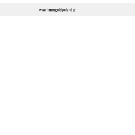
www.lamagoldpoland.pl