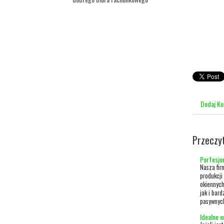
Dodaj K
Przeczy
Porfesjon
Nasza firm
produkcji
okiennych
jak i bar
pasywnych
Idealne w