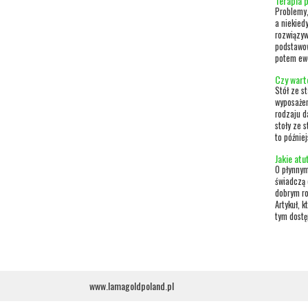
Terapia 
Problemy,
a niekied
rozwiązyw
podstawow
potem ewe
Czy warto
Stół ze s
wyposażen
rodzaju d
stoły ze 
to późnie
Jakie atu
O płynnym
świadczą 
dobrym ro
Artykuł, 
tym dostę
www.lamagoldpoland.pl