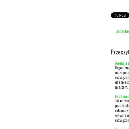
Dodaj K
Przeczy
Agencja u
Organizuj
może potr
rozwiązan
ubezpiecz
miastem, 
Producen
Już od wi
przedsięb
reklamowy
wytwarzan
rozwiązań