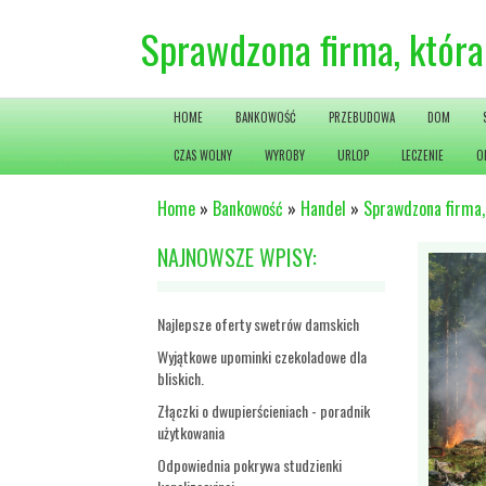
Sprawdzona firma, która
HOME
BANKOWOŚĆ
PRZEBUDOWA
DOM
CZAS WOLNY
WYROBY
URLOP
LECZENIE
O
Home
»
Bankowość
»
Handel
»
Sprawdzona firma,
NAJNOWSZE WPISY:
Najlepsze oferty swetrów damskich
Wyjątkowe upominki czekoladowe dla
bliskich.
Złączki o dwupierścieniach - poradnik
użytkowania
Odpowiednia pokrywa studzienki