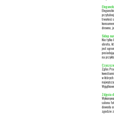
Elegancki
Elegancki
przytulne
trwałość 
konsument
drewno, j
Sklep nu
Nie tylko
obrotu, k
jest ogro
posiadają
na przykł
Czyszcze
Zglos Pra
kwestiami
w których
najwyższy
Wyjątkowe
Zdjęcia 
Wykonywan
salonu fo
dowodu os
zgodzie 