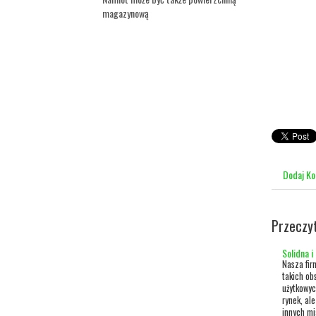
magazynową
Dodaj K
Przeczy
Solidna 
Nasza fir
takich ob
użytkowyc
rynek, ale
innych mi