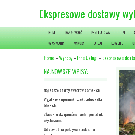
Ekspresowe dostawy wy
HOME
BANKOWOŚĆ
PRZEBUDOWA
DOM
CZAS WOLNY
WYROBY
URLOP
LECZENIE
O
Home
»
Wyroby
»
Inne Usługi
»
Ekspresowe dost
NAJNOWSZE WPISY:
Najlepsze oferty swetrów damskich
Wyjątkowe upominki czekoladowe dla
bliskich.
Złączki o dwupierścieniach - poradnik
użytkowania
Odpowiednia pokrywa studzienki