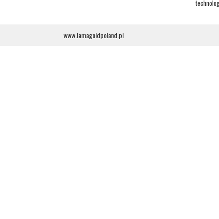
technologi
www.lamagoldpoland.pl