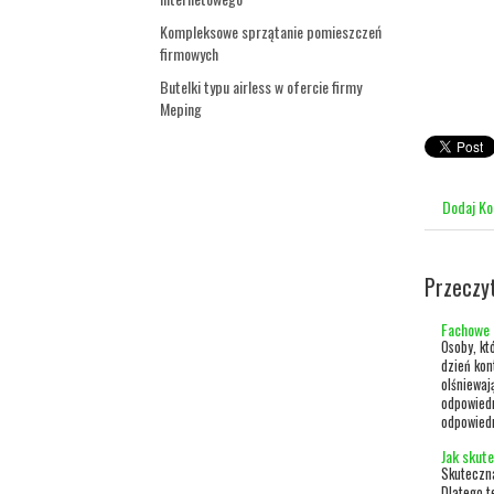
Kompleksowe sprzątanie pomieszczeń
firmowych
Butelki typu airless w ofercie firmy
Meping
Dodaj K
Przeczy
Fachowe 
Osoby, kt
dzień kon
olśniewaj
odpowiedn
odpowiedn
Jak skut
Skuteczna
Dlatego te