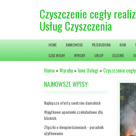
Czyszczenie cegły reali
Usług Czyszczenia
HOME
BANKOWOŚĆ
PRZEBUDOWA
DOM
CZAS WOLNY
WYROBY
URLOP
LECZENIE
O
Home
»
Wyroby
»
Inne Usługi
»
Czyszczenie cegły
NAJNOWSZE WPISY:
Najlepsze oferty swetrów damskich
Wyjątkowe upominki czekoladowe dla
bliskich.
Złączki o dwupierścieniach - poradnik
użytkowania