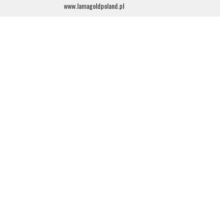
www.lamagoldpoland.pl