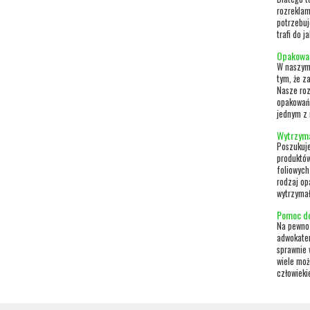
rozreklam
potrzebuj
trafi do j
Opakowan
W naszym 
tym, że z
Nasze roz
opakowań 
jednym z 
Wytrzyma
Poszukuje
produktów
foliowych
rodzaj op
wytrzymał
Pomoc d
Na pewno 
adwokatem
sprawnie 
wiele moż
człowieki