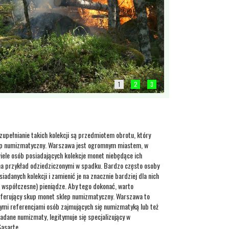
1
2
3
uzupełnianie takich kolekcji są przedmiotem obrotu, który
lep numizmatyczny. Warszawa jest ogromnym miastem, w
iele osób posiadających kolekcje monet niebędące ich
 na przykład odziedziczonymi w spadku. Bardzo często osoby
iadanych kolekcji i zamienić je na znacznie bardziej dla nich
i współczesne) pieniądze. Aby tego dokonać, warto
 oferujący skup monet sklep numizmatyczny. Warszawa to
ymi referencjami osób zajmujących się numizmatyką lub też
adane numizmaty, legitymuje się specjalizujący w
asarte.