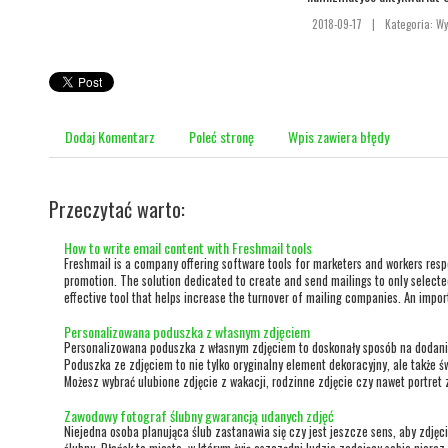
2018-09-17
|
Kategoria: Wy
Dodaj Komentarz
Poleć stronę
Wpis zawiera błędy
Przeczytać warto:
How to write email content with Freshmail tools
Freshmail is a company offering software tools for marketers and workers res
promotion. The solution dedicated to create and send mailings to only select
effective tool that helps increase the turnover of mailing companies. An import
Personalizowana poduszka z własnym zdjęciem
Personalizowana poduszka z własnym zdjęciem to doskonały sposób na dodani
Poduszka ze zdjęciem to nie tylko oryginalny element dekoracyjny, ale także św
Możesz wybrać ulubione zdjęcie z wakacji, rodzinne zdjęcie czy nawet portret 
Zawodowy fotograf ślubny gwarancją udanych zdjęć
Niejedna osoba planująca ślub zastanawia się czy jest jeszcze sens, aby zdjęci