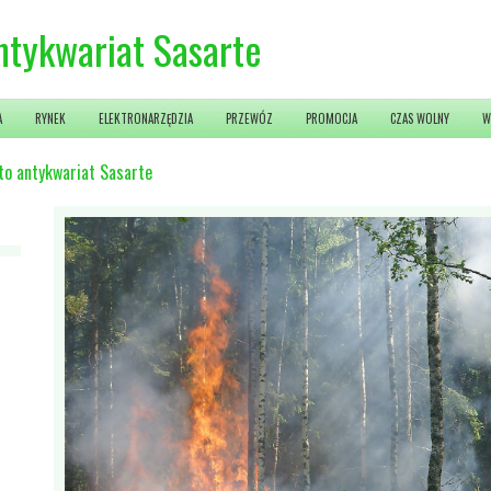
ntykwariat Sasarte
A
RYNEK
ELEKTRONARZĘDZIA
PRZEWÓZ
PROMOCJA
CZAS WOLNY
W
to antykwariat Sasarte