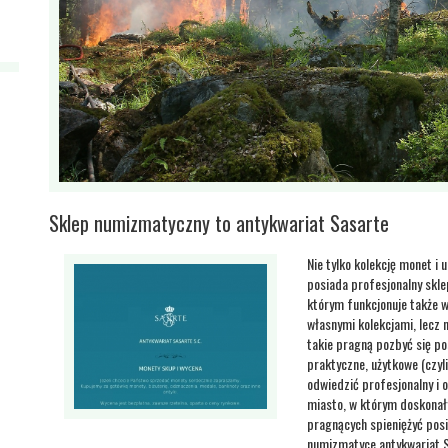
Sklep numizmatyczny to antykwariat Sasarte
Nie tylko kolekcję monet i 
posiada profesjonalny sk
którym funkcjonuje także w
własnymi kolekcjami, lecz
takie pragną pozbyć się pos
praktyczne, użytkowe (czyl
odwiedzić profesjonalny i
miasto, w którym doskonał
pragnących spieniężyć posi
numizmatyce antykwariat S