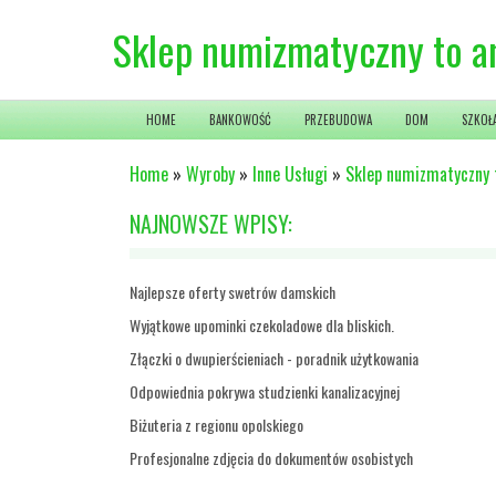
Sklep numizmatyczny to a
HOME
BANKOWOŚĆ
PRZEBUDOWA
DOM
SZKOŁ
Home
»
Wyroby
»
Inne Usługi
»
Sklep numizmatyczny 
NAJNOWSZE WPISY:
Najlepsze oferty swetrów damskich
Wyjątkowe upominki czekoladowe dla bliskich.
Złączki o dwupierścieniach - poradnik użytkowania
Odpowiednia pokrywa studzienki kanalizacyjnej
Biżuteria z regionu opolskiego
Profesjonalne zdjęcia do dokumentów osobistych