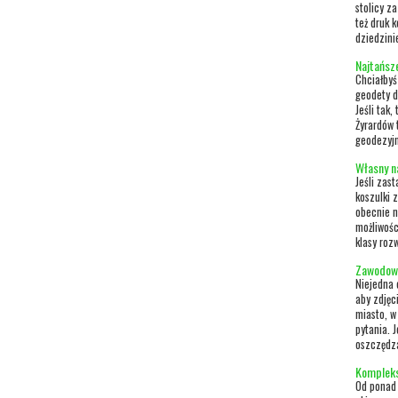
stolicy z
też druk 
dziedzini
Najtańsz
Chciałbyś
geodety d
Jeśli tak
Żyrardów 
geodezyjn
Własny n
Jeśli zas
koszulki 
obecnie n
możliwośc
klasy roz
Zawodowy
Niejedna 
aby zdjęc
miasto, w
pytania. 
oszczędza
Kompleks
Od ponad 