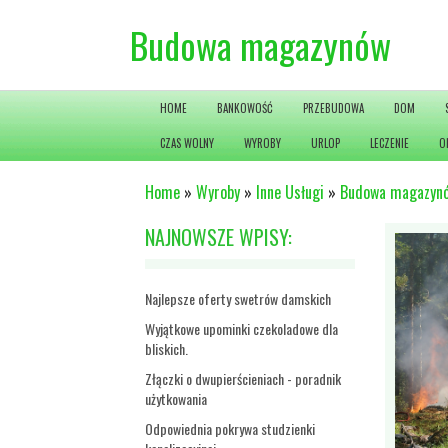
Budowa magazynów
HOME
BANKOWOŚĆ
PRZEBUDOWA
DOM
CZAS WOLNY
WYROBY
URLOP
LECZENIE
O
Home
»
Wyroby
»
Inne Usługi
»
Budowa magazyn
NAJNOWSZE WPISY:
Najlepsze oferty swetrów damskich
Wyjątkowe upominki czekoladowe dla
bliskich.
Złączki o dwupierścieniach - poradnik
użytkowania
Odpowiednia pokrywa studzienki