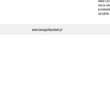
okien czy
nasza sie
przemysło
sprzętów,
www.lamagoldpoland.pl