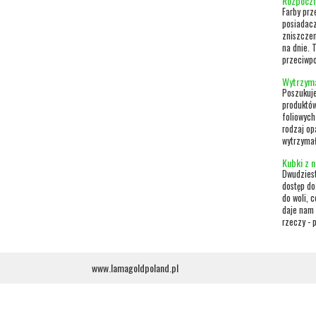
Rozpoczn
Farby prz
posiadacz
zniszcze
na dnie. 
przeciwpo
Wytrzyma
Poszukuje
produktów
foliowych
rodzaj op
wytrzymał
Kubki z n
Dwudziest
dostęp do
do woli, 
daje nam 
rzeczy - p
www.lamagoldpoland.pl