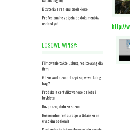
kanalizacyjnej
Biżuteria z regionu opolskiego
Profesjonalne zdjęcia do dokumentów
osobistych
http://
LOSOWE WPISY:
Filmowanie także usługą realizowaną dla
firm
Gdzie warto zaopatrzyć się w worki big
bag?
Produkcja certyfikowanego pelletu i
brykietu
Rozpocznij dobrze sezon
Różnorodne restauracje w Gdańsku na
wysokim poziomie
Druk nakłady jednostkowe w Warszawie