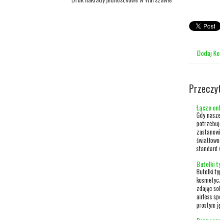
Dodaj K
Przeczy
Łącze onl
Gdy nasze
potrzebuj
zastanowi
światłowo
standard 
Butelki t
Butelki t
kosmetycz
zdając so
airless s
prostym ję