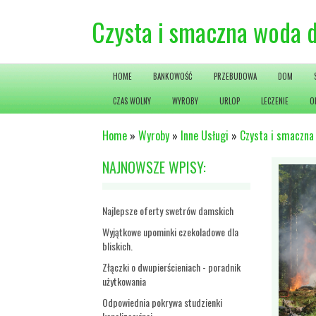
Czysta i smaczna woda 
HOME
BANKOWOŚĆ
PRZEBUDOWA
DOM
CZAS WOLNY
WYROBY
URLOP
LECZENIE
O
Home
»
Wyroby
»
Inne Usługi
»
Czysta i smaczn
NAJNOWSZE WPISY:
Najlepsze oferty swetrów damskich
Wyjątkowe upominki czekoladowe dla
bliskich.
Złączki o dwupierścieniach - poradnik
użytkowania
Odpowiednia pokrywa studzienki