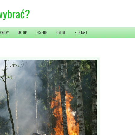
 wybrać?
YROBY
URLOP
LECZENIE
ONLINE
KONTAKT