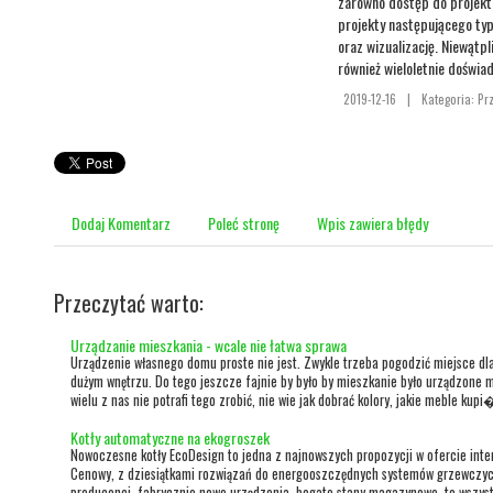
zarówno dostęp do projektó
projekty następującego typ
oraz wizualizację. Niewątpl
również wieloletnie doświa
2019-12-16
|
Kategoria: P
Dodaj Komentarz
Poleć stronę
Wpis zawiera błędy
Przeczytać warto:
Urządzanie mieszkania - wcale nie łatwa sprawa
Urządzenie własnego domu proste nie jest. Zwykle trzeba pogodzić miejsce dla 
dużym wnętrzu. Do tego jeszcze fajnie by było by mieszkanie było urządzone 
wielu z nas nie potrafi tego zrobić, nie wie jak dobrać kolory, jakie meble kupi�
Kotły automatyczne na ekogroszek
Nowoczesne kotły EcoDesign to jedna z najnowszych propozycji w ofercie inte
Cenowy, z dziesiątkami rozwiązań do energooszczędnych systemów grzewczych.
producenci, fabrycznie nowe urządzenia, bogate stany magazynowe, to wszyst