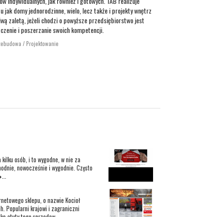
w indywidualnych, jak również i gotowych. TAB realizuje
u jak domy jednorodzinne, wielo, lecz także i projekty wnętrz
iwą zaletą, jeżeli chodzi o powyższe przedsiębiorstwo jest
dczenie i poszerzanie swoich kompetencji.
rzebudowa / Projektowanie
kilku osób, i to wygodne, w nie za
modnie, nowocześnie i wygodnie. Często
...
rnetowego sklepu, o nazwie Kocioł
 Popularni krajowi i zagraniczni
ko atuty tego sprzedaw...