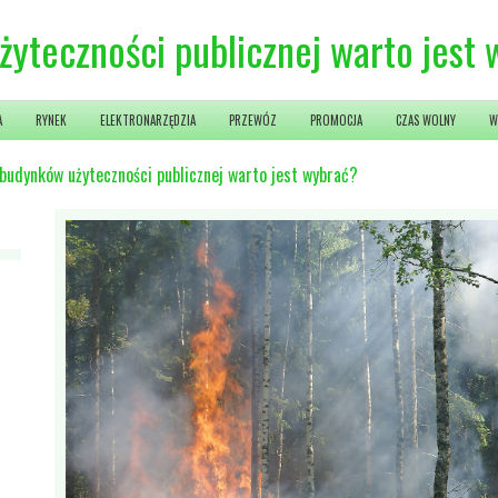
żyteczności publicznej warto jest
A
RYNEK
ELEKTRONARZĘDZIA
PRZEWÓZ
PROMOCJA
CZAS WOLNY
W
 budynków użyteczności publicznej warto jest wybrać?