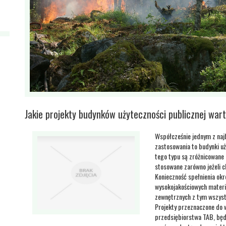
Jakie projekty budynków użyteczności publicznej war
Współcześnie jednym z na
zastosowania to budynki uż
tego typu są zróżnicowane
stosowane zarówno jeżeli ch
Konieczność spełnienia ok
wysokojakościowych materi
zewnętrznych z tym wszyst
Projekty przeznaczone do wi
przedsiębiorstwa TAB, będ