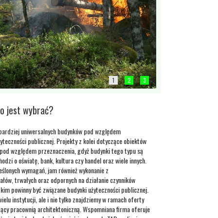
1
2
3
to jest wybrać?
jbardziej uniwersalnych budynków pod względem
yteczności publicznej. Projekty z kolei dotyczące obiektów
 pod względem przeznaczenia, gdyż budynki tego typu są
odzi o oświatę, bank, kultura czy handel oraz wiele innych.
reślonych wymagań, jam również wykonanie z
ałów, trwałych oraz odpornych na działanie czynników
kim powinny być związane budynki użyteczności publicznej.
elu instytucji, ale i nie tylko znajdziemy w ramach oferty
ący pracownią architektoniczną. Wspomniana firma oferuje