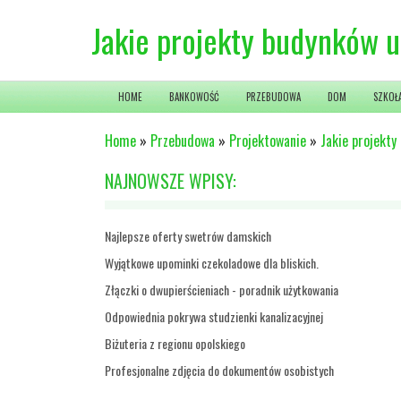
Jakie projekty budynków u
HOME
BANKOWOŚĆ
PRZEBUDOWA
DOM
SZKOŁ
Home
»
Przebudowa
»
Projektowanie
»
Jakie projekty
NAJNOWSZE WPISY:
Najlepsze oferty swetrów damskich
Wyjątkowe upominki czekoladowe dla bliskich.
Złączki o dwupierścieniach - poradnik użytkowania
Odpowiednia pokrywa studzienki kanalizacyjnej
Biżuteria z regionu opolskiego
Profesjonalne zdjęcia do dokumentów osobistych