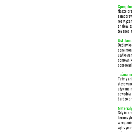
Specjaln
Nasze prz
samoprzyl
rozwiązan
znaleźć z
też specj
Ustalani
Ogólny ko
cenę mont
użytkowan
domownikó
poprowadz
Taśma an
Taśmy ani
stosowane
używane n
obwodów F
bardzo pr
Materiał
Gdy inter
keramzyto
w regioni
wytrzymał