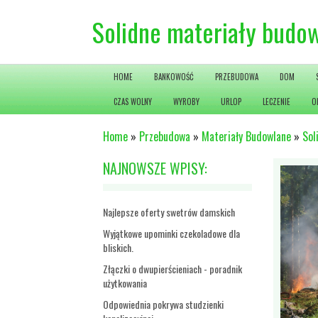
Solidne materiały budow
HOME
BANKOWOŚĆ
PRZEBUDOWA
DOM
CZAS WOLNY
WYROBY
URLOP
LECZENIE
O
Home
»
Przebudowa
»
Materiały Budowlane
»
Sol
NAJNOWSZE WPISY:
Najlepsze oferty swetrów damskich
Wyjątkowe upominki czekoladowe dla
bliskich.
Złączki o dwupierścieniach - poradnik
użytkowania
Odpowiednia pokrywa studzienki