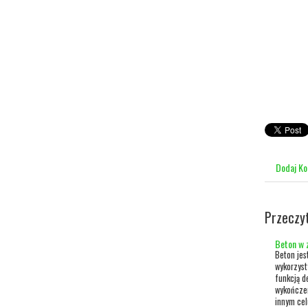
Dodaj K
Przeczy
Beton w 
Beton jes
wykorzyst
funkcją d
wykończen
innym cel