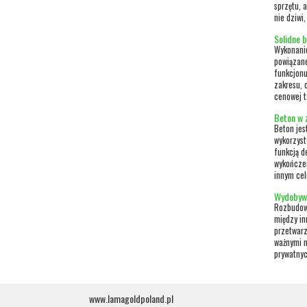
sprzętu, 
nie dziwi,
Solidne b
Wykonanie
powiązane
funkcjonu
zakresu, 
cenowej t
Beton w 
Beton jes
wykorzyst
funkcją d
wykończen
innym cel
Wydobywc
Rozbudowa
między in
przetwarz
ważnymi m
prywatnyc
www.lamagoldpoland.pl