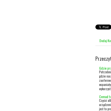
Dodaj K
Przeczy
Gdzie pr
Potrzebni
gdzie nas
zaoferowa
wspaniały
wykorzyst
Cemad to
Części al
urządzeni
jest to p