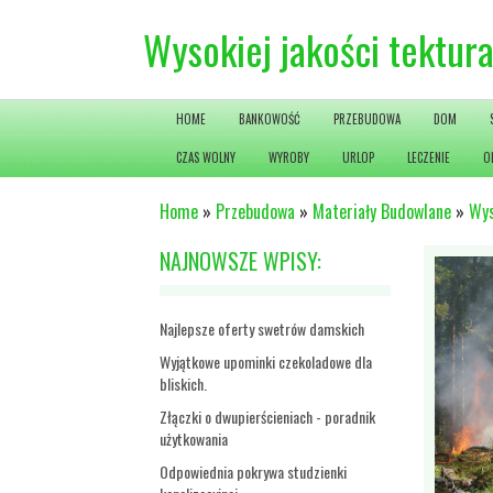
Wysokiej jakości tektur
HOME
BANKOWOŚĆ
PRZEBUDOWA
DOM
CZAS WOLNY
WYROBY
URLOP
LECZENIE
O
Home
»
Przebudowa
»
Materiały Budowlane
»
Wys
NAJNOWSZE WPISY:
Najlepsze oferty swetrów damskich
Wyjątkowe upominki czekoladowe dla
bliskich.
Złączki o dwupierścieniach - poradnik
użytkowania
Odpowiednia pokrywa studzienki