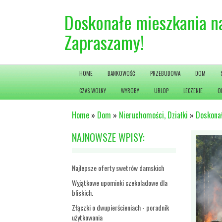
Doskonałe mieszkania na
Zapraszamy!
HOME
BANKOWOŚĆ
PRZEBUDOWA
DOM
CZAS WOLNY
WYROBY
URLOP
LECZENIE
O
Home
»
Dom
»
Nieruchomości, Działki
»
Doskonał
NAJNOWSZE WPISY:
Najlepsze oferty swetrów damskich
Wyjątkowe upominki czekoladowe dla
bliskich.
Złączki o dwupierścieniach - poradnik
użytkowania