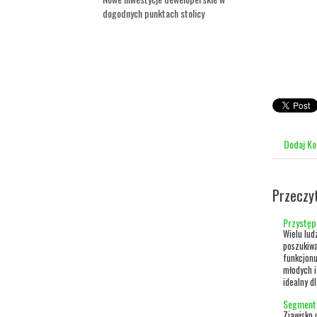
dogodnych punktach stolicy
Dodaj K
Przeczy
Przystęp
Wielu lud
poszukiwa
funkcjonu
młodych i
idealny dl
Segmenty
Zjawisko 