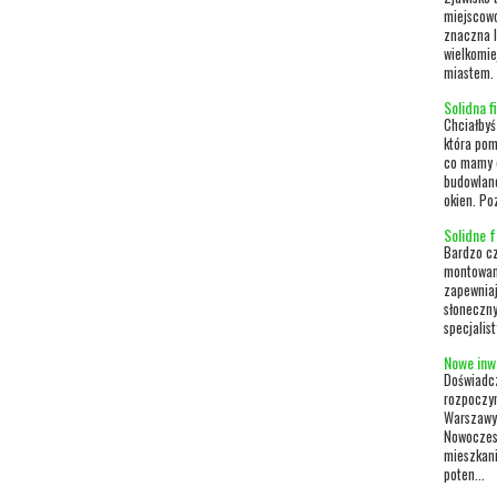
miejscowoś
znaczna l
wielkomie
miastem. 
Solidna 
Chciałbyś
która pom
co mamy d
budowlane
okien. Po
Solidne 
Bardzo cz
montowani
zapewniaj
słoneczny
specjalis
Nowe inw
Doświadcz
rozpoczy
Warszawy,
Nowoczesn
mieszkani
poten...