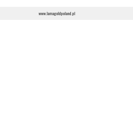
www.lamagoldpoland.pl