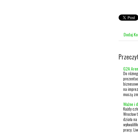
Dodaj K
Przeczy
G2A Aren
Do różneg
prezentac
biznesowe
na imprezy
muszą zmi
Ważne i 
Każdy czł
Wrocław t
działa na
wykwalifi
pracy. Liw