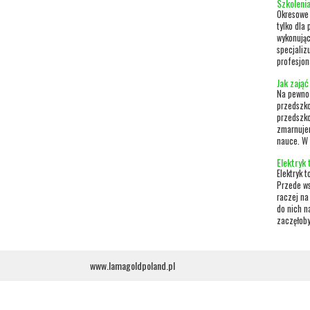
Szkoleni
Okresowe 
tylko dla
wykonując
specjaliz
profesjona
Jak zają
Na pewno 
przedszko
przedszko
zmarnujem
nauce. W 
Elektryk
Elektryk 
Przede ws
raczej na
do nich n
zaczęłoby
www.lamagoldpoland.pl