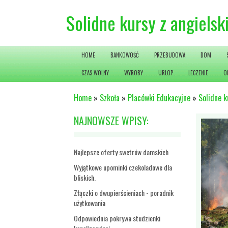
Solidne kursy z angielsk
HOME
BANKOWOŚĆ
PRZEBUDOWA
DOM
CZAS WOLNY
WYROBY
URLOP
LECZENIE
O
Home
»
Szkoła
»
Placówki Edukacyjne
»
Solidne k
NAJNOWSZE WPISY:
Najlepsze oferty swetrów damskich
Wyjątkowe upominki czekoladowe dla
bliskich.
Złączki o dwupierścieniach - poradnik
użytkowania
Odpowiednia pokrywa studzienki