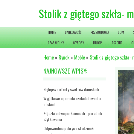
Stolik z giętego szkła-
HOME
BANKOWOŚĆ
PRZEBUDOWA
DOM
CZAS WOLNY
WYROBY
URLOP
LECZENIE
O
Home
»
Rynek
»
Meble
»
Stolik z giętego szkła-
NAJNOWSZE WPISY:
Najlepsze oferty swetrów damskich
Wyjątkowe upominki czekoladowe dla
bliskich.
Złączki o dwupierścieniach - poradnik
użytkowania
Odpowiednia pokrywa studzienki