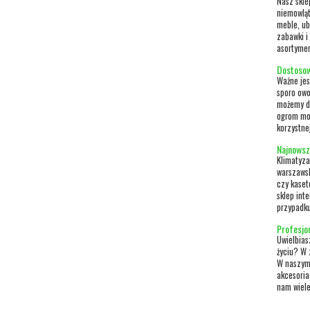
Nasz skle
niemowląt
meble, ub
zabawki i
asortymen
Dostosow
Ważne jes
sporo owo
możemy dz
ogrom moż
korzystnej
Najnowsz
Klimatyza
warszawsk
czy kaset
sklep int
przypadku
Profesjo
Uwielbias
życiu? W 
W naszym 
akcesoria
nam wiele