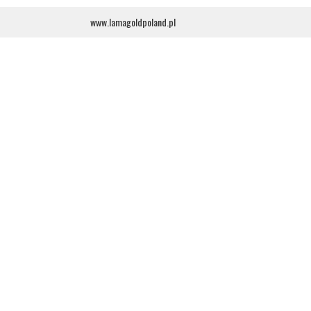
www.lamagoldpoland.pl