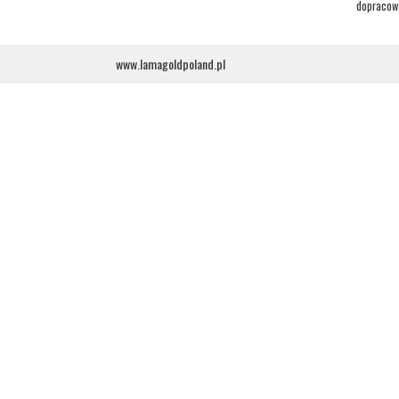
dopracowa
www.lamagoldpoland.pl