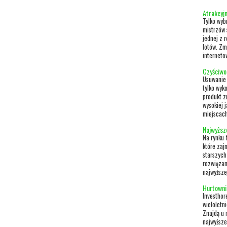
Atrakcyjn
Tylko wyb
mistrzów 
jednej z 
lotów. Zm
interneto
Czyściwo
Usuwanie 
tylko wyk
produkt z
wysokiej 
miejscach
Najwyższ
Na rynku 
które zaj
starszych
rozwiązan
najwyższej
Hurtowni
Investhor
wieloletn
Znajdą u 
najwyższe