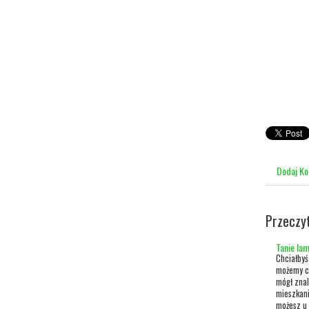
Dodaj K
Przeczy
Tanie la
Chciałby
możemy ci
mógł znal
mieszkani
możesz u n