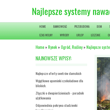
Najlepsze systemy nawa
HOME
BANKOWOŚĆ
PRZEBUDOWA
DOM
CZAS WOLNY
WYROBY
URLOP
LECZENIE
O
Home
»
Rynek
»
Ogród, Rośliny
»
Najlepsze syst
NAJNOWSZE WPISY:
Najlepsze oferty swetrów damskich
Wyjątkowe upominki czekoladowe dla
bliskich.
Złączki o dwupierścieniach - poradnik
użytkowania
Odpowiednia pokrywa studzienki