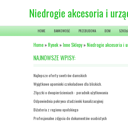
Niedrogie akcesoria i urz
HOME
BANKOWOŚĆ
PRZEBUDOWA
DOM
SZKOŁ
Home
»
Rynek
»
Inne Sklepy
»
Niedrogie akcesoria i 
NAJNOWSZE WPISY:
Najlepsze oferty swetrów damskich
Wyjątkowe upominki czekoladowe dla bliskich.
Złączki o dwupierścieniach - poradnik użytkowania
Odpowiednia pokrywa studzienki kanalizacyjnej
Biżuteria z regionu opolskiego
Profesjonalne zdjęcia do dokumentów osobistych