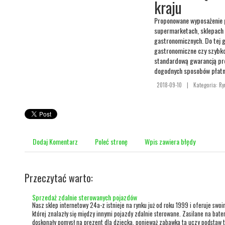
kraju
Proponowane wyposażenie p
supermarketach, sklepach 
gastronomicznych. Do tej g
gastronomiczne czy szybko
standardową gwarancją pro
dogodnych sposobów płatno
2018-09-10
|
Kategoria: Ry
Dodaj Komentarz
Poleć stronę
Wpis zawiera błędy
Przeczytać warto:
Sprzedaż zdalnie sterowanych pojazdów
Nasz sklep internetowy 24a-z istnieje na rynku już od roku 1999 i oferuje swoi
której znalazły się między innymi pojazdy zdalnie sterowane. Zasilane na bate
doskonały pomysł na prezent dla dziecka, ponieważ zabawka ta uczy podstaw t