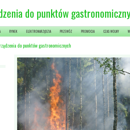
ądzenia do punktów gastronomiczn
A
RYNEK
ELEKTRONARZĘDZIA
PRZEWÓZ
PROMOCJA
CZAS WOLNY
W
urządzenia do punktów gastronomicznych