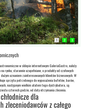
1
2
3
nomicznych
astronomiczne w sklepie internetowym GaleriaGastro, należy
 na rynku, starannie uzupełniane, o produkty od czołowych
z dużym uznaniem zainteresowanych klientów biznesowych. W
rakuje sprzętu potrzebnego do wyposażenia bufetów, barów,
owych, następnym wielkim atutem tego dystrybutora, są
iestu czterech godzin, od daty otrzymania zlecenia.
chłodnicze dla
h zleceniodawców z całego