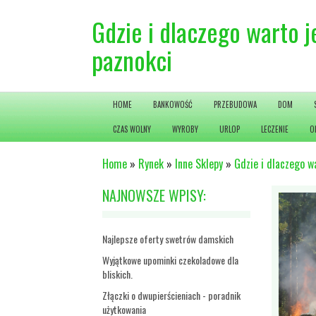
Gdzie i dlaczego warto j
paznokci
HOME
BANKOWOŚĆ
PRZEBUDOWA
DOM
CZAS WOLNY
WYROBY
URLOP
LECZENIE
O
Home
»
Rynek
»
Inne Sklepy
»
Gdzie i dlaczego w
NAJNOWSZE WPISY:
Najlepsze oferty swetrów damskich
Wyjątkowe upominki czekoladowe dla
bliskich.
Złączki o dwupierścieniach - poradnik
użytkowania