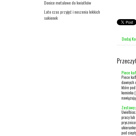
Donice metalowe do kwiatków
Lato czas przyjęć i noszenia lekkich
sukienek
Dodaj K
Przeczy
Piece ka
Piece kaf
dawnych d
które po
kominka (
nawiązują
Zestawy 
Uwielbias
pracy lub
prysznico
ukierunko
pod ciepł