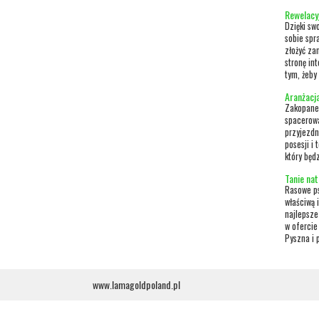
Rewelacy
Dzięki sw
sobie spr
złożyć za
stronę in
tym, żeby 
Aranżacj
Zakopane 
spacerowa
przyjezdn
posesji i
który będ
Tanie na
Rasowe ps
właściwą 
najlepsze
w ofercie
Pyszna i 
www.lamagoldpoland.pl