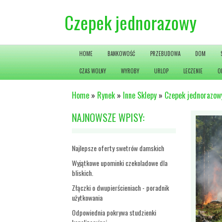
Czepek jednorazowy
HOME
BANKOWOŚĆ
PRZEBUDOWA
DOM
CZAS WOLNY
WYROBY
URLOP
LECZENIE
O
Home
»
Rynek
»
Inne Sklepy
»
Czepek jednorazow
NAJNOWSZE WPISY:
Najlepsze oferty swetrów damskich
Wyjątkowe upominki czekoladowe dla
bliskich.
Złączki o dwupierścieniach - poradnik
użytkowania
Odpowiednia pokrywa studzienki