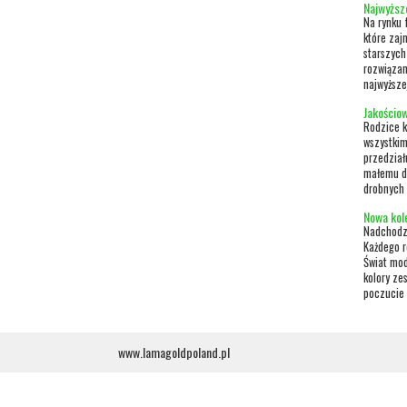
Najwyższ
Na rynku 
które zaj
starszych
rozwiązan
najwyższej
Jakościo
Rodzice k
wszystkim
przedział
małemu dz
drobnych 
Nowa kol
Nadchodzi
Każdego r
Świat mod
kolory ze
poczucie 
www.lamagoldpoland.pl