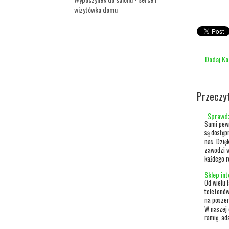
wizytówka domu
Dodaj K
Przeczy
Sprawdz
Sami pewn
są dostęp
nas. Dzię
zawodzi w
każdego r
Sklep in
Od wielu 
telefonów
na poszer
W naszej 
ramię, ada