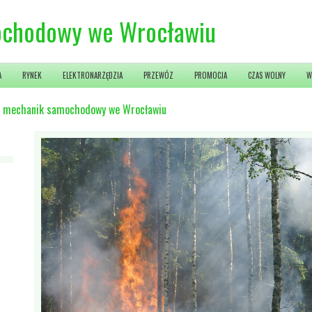
mochodowy we Wrocławiu
A
RYNEK
ELEKTRONARZĘDZIA
PRZEWÓZ
PROMOCJA
CZAS WOLNY
W
- mechanik samochodowy we Wrocławiu