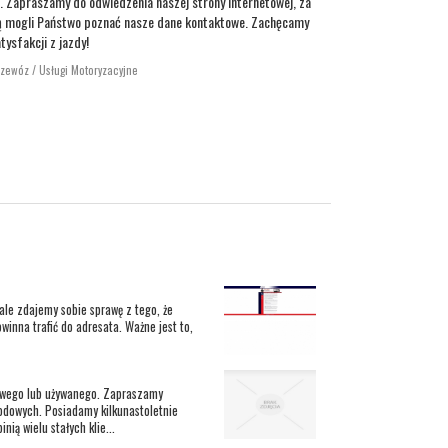
. Zapraszamy do odwiedzenia naszej strony internetowej, za
ą mogli Państwo poznać nasze dane kontaktowe. Zachęcamy
tysfakcji z jazdy!
rzewóz / Usługi Motoryzacyjne
nale zdajemy sobie sprawę z tego, że
winna trafić do adresata. Ważne jest to,
owego lub używanego. Zapraszamy
dowych. Posiadamy kilkunastoletnie
ią wielu stałych klie...