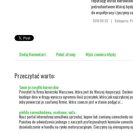
reputację wśród kierowców
pośrednictwem której będ
do współpracy i życzymy sa
2018-09-26
|
Kategoria: P
Dodaj Komentarz
Poleć stronę
Wpis zawiera błędy
Przeczytać warto:
Tanie przesyłki kurierskie
Priorytet to firma kurierska Warszawa, która jest do Waszej dyspozycji. Dosko
każdego dnia w drogę wyrusza ogromna ilość przesyłek, która jak najszybciej po
żeby powierzyć je zaufanej firmie, która zawsze jest w stanie podjąć si...
giełda samochodowa, osobowe, auta .
Nasz portal internetowy umożliwia sprzedaż, kupno lub zamianę samochodu n
Państwa do odwiedzenia jednego z naszych profesjonalnych komisów samocho
doświadczenie w handlu na rynku motoryzacyjnym. Cieszymy się nienaganną opin