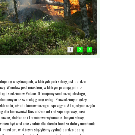
1
2
3
duje się w sytuacjach, w których potrzebny jest bardzo
y. Wrocław jest miastem, w którym pracują jedni z
 tej dziedzinie w Polsce. Oferujemy serdeczną obsługę,
zsądne ceny oraz szeroką gamę usług. Prowadzimy między
ektroniki, układu kierowniczego i sprzęgła. A to jedynie część
g dla kierowców! Niezależnie od rodzaju naprawy, nasi
sprawne, dokładne i terminowe wykonanie. Innymi słowy,
inien być w stanie zrobić dla klienta bardzo dobry mechanik
t miastem, w którym zdążyliśmy zyskać bardzo dobrą