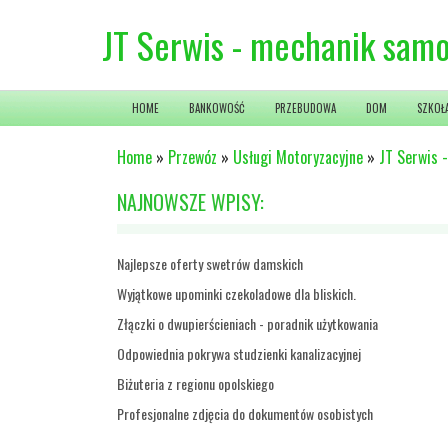
JT Serwis - mechanik sa
HOME
BANKOWOŚĆ
PRZEBUDOWA
DOM
SZKOŁ
Home
»
Przewóz
»
Usługi Motoryzacyjne
»
JT Serwis 
NAJNOWSZE WPISY:
Najlepsze oferty swetrów damskich
Wyjątkowe upominki czekoladowe dla bliskich.
Złączki o dwupierścieniach - poradnik użytkowania
Odpowiednia pokrywa studzienki kanalizacyjnej
Biżuteria z regionu opolskiego
Profesjonalne zdjęcia do dokumentów osobistych