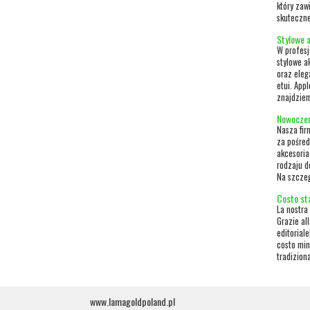
który zaw
skuteczne
Stylowe 
W profesj
stylowe a
oraz eleg
etui. App
znajdziem
Nowoczen
Nasza fir
za pośred
akcesoria 
rodzaju d
Na szczeg
Costo st
La nostra 
Grazie all
editoriale
costo min
tradiziona
www.lamagoldpoland.pl