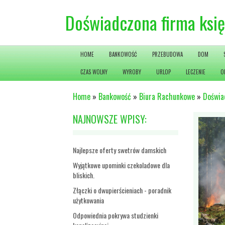
Doświadczona firma ksi
HOME
BANKOWOŚĆ
PRZEBUDOWA
DOM
CZAS WOLNY
WYROBY
URLOP
LECZENIE
O
Home
»
Bankowość
»
Biura Rachunkowe
»
Doświa
NAJNOWSZE WPISY:
Najlepsze oferty swetrów damskich
Wyjątkowe upominki czekoladowe dla
bliskich.
Złączki o dwupierścieniach - poradnik
użytkowania
Odpowiednia pokrywa studzienki