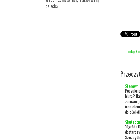
dziecka
Dodaj K
Przeczy
Sterowni
Poszukuje
biura? Na
zarówno j
inne elem
do oświet
Skuteczn
"Ogród i 
dostarczy
Szczególn