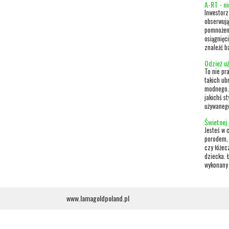
A-RT - ni
Inwestorz
obserwują
pomnożen
osiągnięc
znaleźć ba
Odzież uż
To nie pr
takich ub
modnego. 
jakichś s
używanego
Świetnej 
Jesteś w 
porodem, 
czy łóżec
dziecka. 
wykonany 
www.lamagoldpoland.pl