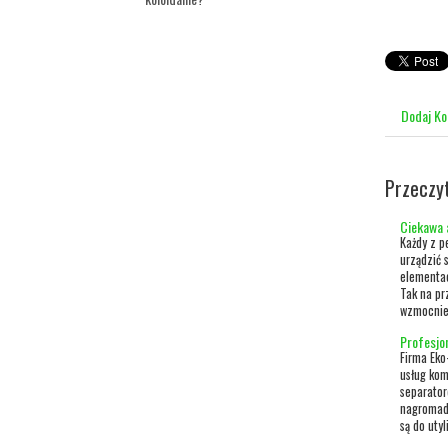
Dodaj K
Przeczy
Ciekawa 
Każdy z p
urządzić 
elementac
Tak na pr
wzmocnien
Profesjo
Firma Eko
usług kom
separator
nagromad
są do uty