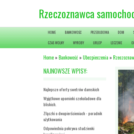
Rzeczoznawca samochod
HOME
BANKOWOŚĆ
PRZEBUDOWA
DOM
CZAS WOLNY
WYROBY
URLOP
LECZENIE
O
Home
»
Bankowość
»
Ubezpieczenia
»
Rzeczoznaw
NAJNOWSZE WPISY:
Najlepsze oferty swetrów damskich
Wyjątkowe upominki czekoladowe dla
bliskich.
Złączki o dwupierścieniach - poradnik
użytkowania
Odpowiednia pokrywa studzienki