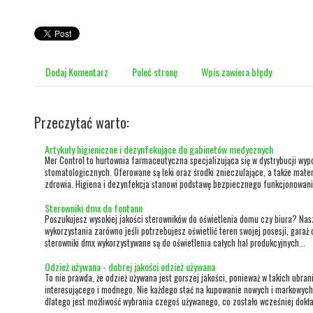
Dodaj Komentarz
Poleć stronę
Wpis zawiera błędy
Przeczytać warto:
Artykuły higieniczne i dezynfekujące do gabinetów medycznych
Mer Control to hurtownia farmaceutyczna specjalizująca się w dystrybucji wy
stomatologicznych. Oferowane są leki oraz środki znieczulające, a także mater
zdrowia. Higiena i dezynfekcja stanowi podstawę bezpiecznego funkcjonowani
Sterowniki dmx do fontann
Poszukujesz wysokiej jakości sterowników do oświetlenia domu czy biura? Nasz
wykorzystania zarówno jeśli potrzebujesz oświetlić teren swojej posesji, garaż
sterowniki dmx wykorzystywane są do oświetlenia całych hal produkcyjnych...
Odzież używana - dobrej jakości odzież używana
To nie prawda, że odzież używana jest gorszej jakości, ponieważ w takich ubr
interesującego i modnego. Nie każdego stać na kupowanie nowych i markowych 
dlatego jest możliwość wybrania czegoś używanego, co zostało wcześniej dokła