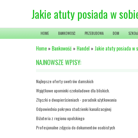
Jakie atuty posiada w sobi
HOME
BANKOWOŚĆ
PRZEBUDOWA
DOM
SZKOŁ
Home
»
Bankowość
»
Handel
»
Jakie atuty posiada w 
NAJNOWSZE WPISY:
Najlepsze oferty swetrów damskich
Wyjątkowe upominki czekoladowe dla bliskich.
Złączki o dwupierścieniach - poradnik użytkowania
Odpowiednia pokrywa studzienki kanalizacyjnej
Biżuteria z regionu opolskiego
Profesjonalne zdjęcia do dokumentów osobistych