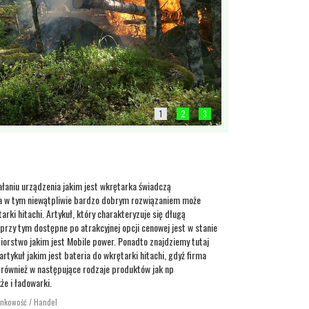
1
2
3
łaniu urządzenia jakim jest wkrętarka świadczą
a w tym niewątpliwie bardzo dobrym rozwiązaniem może
arki hitachi. Artykuł, który charakteryzuje się długą
 przy tym dostępne po atrakcyjnej opcji cenowej jest w stanie
orstwo jakim jest Mobile power. Ponadto znajdziemy tutaj
artykuł jakim jest bateria do wkrętarki hitachi, gdyż firma
 również w następujące rodzaje produktów jak np
że i ładowarki.
ankowość / Handel