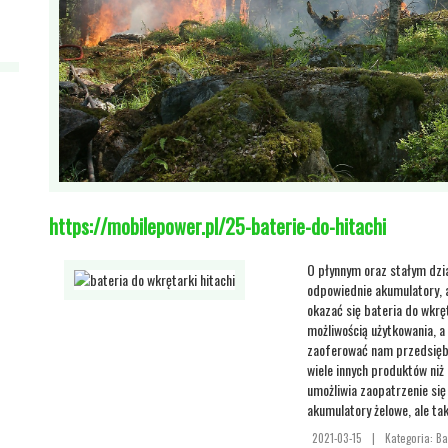
https://mobilepower.pl/25-baterie-do-hitachi
O płynnym oraz stałym dzia
odpowiednie akumulatory, 
okazać się bateria do wkręt
możliwością użytkowania, a
zaoferować nam przedsiębi
wiele innych produktów niż 
umożliwia zaopatrzenie się
akumulatory żelowe, ale tak
2021-03-15
|
Kategoria: B