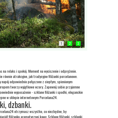
1
2
3
as na relaks i spokój. Moment na wyciszenie i odprężenie.
bie równie atrakcyjne, jak tradycyjne filiżanki porcelanowe.
ny napój odpowiednio połączone z ciepłym, spienionym
yropem tworzy wyjątkowe wzory. Zapewnij sobie przyjemne
powiednie wyposażenie - szklane filiżanki i spodki, eleganckie
tępne w sklepie internetowym Porcelana24.
ki, dzbanki.
rcelana24 otrzymasz wszystko, co niezbędne, by
jaciół filiżanką aromatycznej kawy. Szklane filiżanki, szklanki