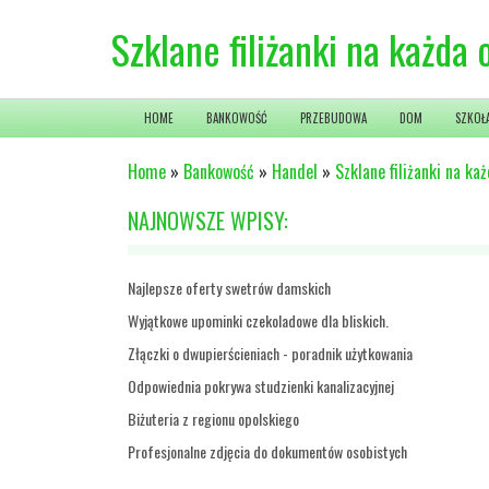
Szklane filiżanki na każda 
HOME
BANKOWOŚĆ
PRZEBUDOWA
DOM
SZKOŁ
Home
»
Bankowość
»
Handel
»
Szklane filiżanki na każ
NAJNOWSZE WPISY:
Najlepsze oferty swetrów damskich
Wyjątkowe upominki czekoladowe dla bliskich.
Złączki o dwupierścieniach - poradnik użytkowania
Odpowiednia pokrywa studzienki kanalizacyjnej
Biżuteria z regionu opolskiego
Profesjonalne zdjęcia do dokumentów osobistych