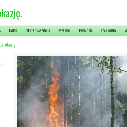
okazję.
A
RYNEK
ELEKTRONARZĘDZIA
PRZEWÓZ
PROMOCJA
CZAS WOLNY
W
da okazję.