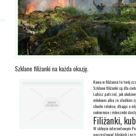
Szklane filiżanki na każda okazję.
Kawa w filiżance to twój cz
Szklane filiżanki są dla cie
Lubisz patrzeć, jak ulubio
mlekiem albo ze słodkim s
chwile relaksu, dbając o od
cukiernice i mleczniki dos
Filiżanki, kub
W sklepie internetowym Po
poczęstować bliskich i przy