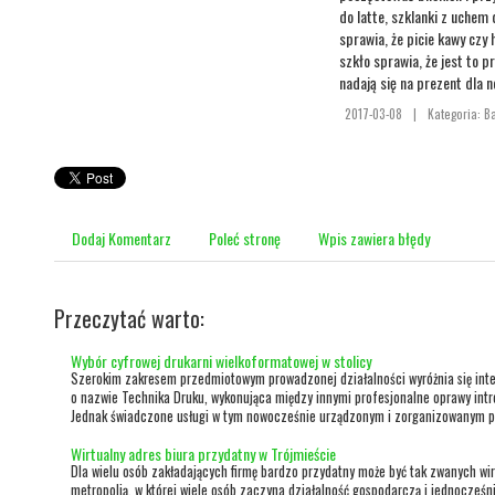
do latte, szklanki z uchem
sprawia, że picie kawy czy
szkło sprawia, że jest to p
nadają się na prezent dla n
2017-03-08
|
Kategoria: B
Dodaj Komentarz
Poleć stronę
Wpis zawiera błędy
Przeczytać warto:
Wybór cyfrowej drukarni wielkoformatowej w stolicy
Szerokim zakresem przedmiotowym prowadzonej działalności wyróżnia się int
o nazwie Technika Druku, wykonująca między innymi profesjonalne oprawy intro
Jednak świadczone usługi w tym nowocześnie urządzonym i zorganizowanym pu
Wirtualny adres biura przydatny w Trójmieście
Dla wielu osób zakładających firmę bardzo przydatny może być tak zwanych wirt
metropolią, w której wiele osób zaczyna działalność gospodarczą i jednocześn