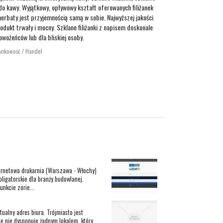
 do kawy. Wyjątkowy, opływowy kształt oferowanych filiżanek
 herbaty jest przyjemnością samą w sobie. Najwyższej jakości
rodukt trwały i mocny. Szklane filiżanki z napisem doskonale
owożeńców lub dla bliskiej osoby.
ankowość / Handel
ernetowa drukarnia (Warszawa - Włochy)
ligatorskie dla branży budowlanej.
nkcie zorie...
ualny adres biura. Trójmiasto jest
ie nie dysponuje żadnym lokalem, który