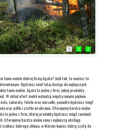
1
2
3
ie tanie meble dobrej firmy Agata? Jeśli tak, to możesz to
nternetowym. Będziesz miał tutaj dostęp do najlepszych
że tanie meble. Agata to jedna z firm, jakiej produkty
ić. W skład ofert mebli wchodzą między innymi pięknie
esła, taborety, fotele oraz wersalki, ponadto będziesz mógł
dy oraz półki i szafki na ubrania. Oferujemy bardzo niskie
ta to jedna z firm, której produkty będziesz mógł zamówić
ch. Oferujemy bardzo niskie ceny i najlepszą obsługę.
li szukasz dobrego sklepu, w którym kupisz dobrą szafę do