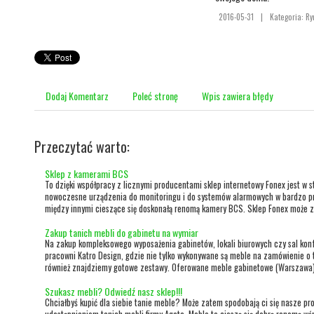
2016-05-31
|
Kategoria: R
Dodaj Komentarz
Poleć stronę
Wpis zawiera błędy
Przeczytać warto:
Sklep z kamerami BCS
To dzięki współpracy z licznymi producentami sklep internetowy Fonex jest w 
nowoczesne urządzenia do monitoringu i do systemów alarmowych w bardzo p
między innymi cieszące się doskonałą renomą kamery BCS. Sklep Fonex może za
Zakup tanich mebli do gabinetu na wymiar
Na zakup kompleksowego wyposażenia gabinetów, lokali biurowych czy sal konf
pracowni Katro Design, gdzie nie tylko wykonywane są meble na zamówienie o t
również znajdziemy gotowe zestawy. Oferowane meble gabinetowe (Warszawa)
Szukasz mebli? Odwiedź nasz sklep!!!
Chciałbyś kupić dla siebie tanie meble? Może zatem spodobają ci się nasze pr