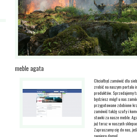
meble agata
Chciałbyś zamówić dla sieb
zrobić na naszym portalu i
produktów. Sprzedajemy tak
będziesz mógł u nas zamów
przygotowane zdobione krz
zamówić takżę szafy i komo
stawki za nasze meble. Aga
już teraz w naszych sklepa
Zapraszamy cię do nas, jeś
swojego domu!