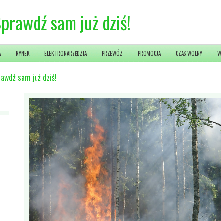
prawdź sam już dziś!
A
RYNEK
ELEKTRONARZĘDZIA
PRZEWÓZ
PROMOCJA
CZAS WOLNY
W
rawdź sam już dziś!