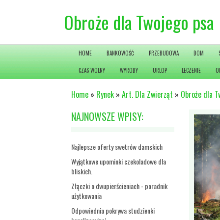
Obroże dla Twojego psa
HOME
BANKOWOŚĆ
PRZEBUDOWA
DOM
CZAS WOLNY
WYROBY
URLOP
LECZENIE
O
Home
»
Rynek
»
Art. Dla Zwierząt
»
Obroże dla T
NAJNOWSZE WPISY:
Najlepsze oferty swetrów damskich
Wyjątkowe upominki czekoladowe dla
bliskich.
Złączki o dwupierścieniach - poradnik
użytkowania
Odpowiednia pokrywa studzienki