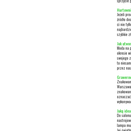
sprzęcie 
Hurtowni
Jeżeli pr
źródło do
ci nie ty
najbardzi
szybkie z
Jak utwo
Moda na p
okresie w
swojego z
to niesam
przez na
Grawerow
Znakowani
Warszawa 
znakowani
oznaczać 
wykonywać
Jaką ide
Do salonu
nastrojową
lampa mus
Jej świat