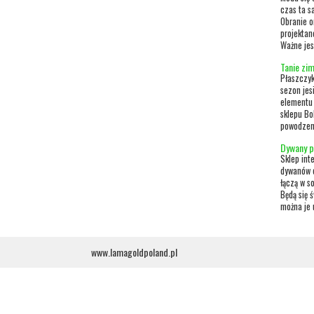
czas ta sa
Obranie o
projektan
Ważne jest
Tanie zi
Płaszczyk
sezon jes
elementu 
sklepu Bo
powodzeni
Dywany p
Sklep int
dywanów d
łączą w s
Będą się 
można je 
www.lamagoldpoland.pl