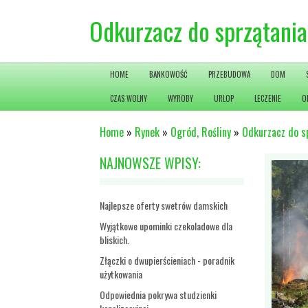
Odkurzacz do sprzątania
HOME
BANKOWOŚĆ
PRZEBUDOWA
DOM
CZAS WOLNY
WYROBY
URLOP
LECZENIE
O
Home
»
Rynek
»
Ogród, Rośliny
»
Odkurzacz do s
NAJNOWSZE WPISY:
Najlepsze oferty swetrów damskich
Wyjątkowe upominki czekoladowe dla
bliskich.
Złączki o dwupierścieniach - poradnik
użytkowania
Odpowiednia pokrywa studzienki