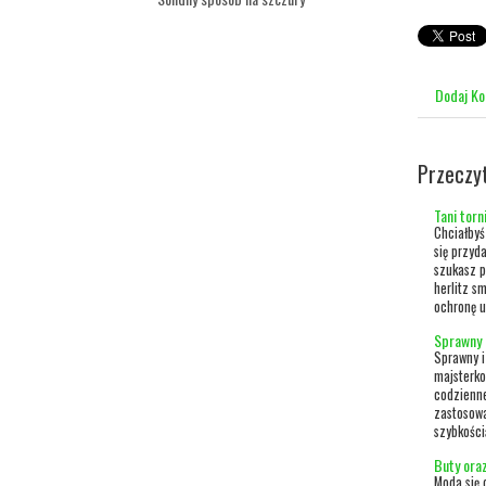
Dodaj K
Przeczy
Tani torn
Chciałbyś
się przyd
szukasz p
herlitz sm
ochronę u
Sprawny 
Sprawny i
majsterko
codzienne
zastosowa
szybkości
Buty oraz
Moda się 