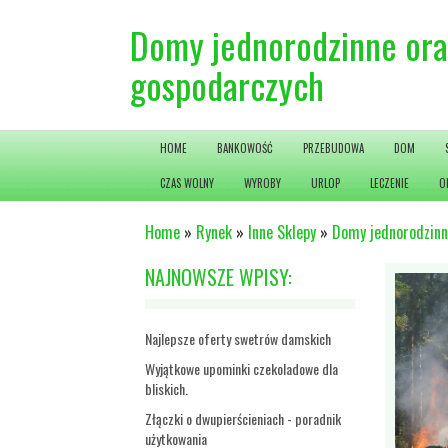
Domy jednorodzinne ora
gospodarczych
HOME
BANKOWOŚĆ
PRZEBUDOWA
DOM
CZAS WOLNY
WYROBY
URLOP
LECZENIE
O
Home
»
Rynek
»
Inne Sklepy
»
Domy jednorodzinn
NAJNOWSZE WPISY:
Najlepsze oferty swetrów damskich
Wyjątkowe upominki czekoladowe dla
bliskich.
Złączki o dwupierścieniach - poradnik
użytkowania