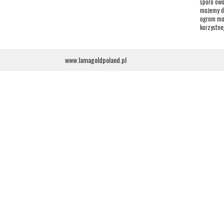
sporo owo
możemy dz
ogrom moż
korzystnej
www.lamagoldpoland.pl