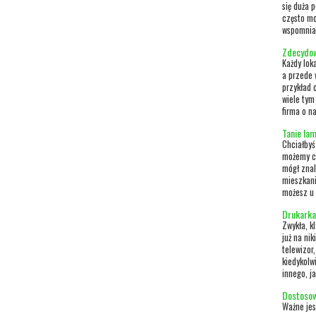
się duża 
często mo
wspomnian
Zdecydow
Każdy lok
a przede 
przykład 
wiele tym
firma o na
Tanie la
Chciałby
możemy ci
mógł znal
mieszkani
możesz u n
Drukarka 
Zwykła, k
już na ni
telewizor
kiedykolw
innego, ja
Dostosow
Ważne jes