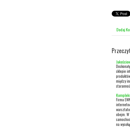
Dodaj K
Przeczy
Jakościo
Doskonały
sklepie i
produktów
między in
starannoś
Kompleks
Firma EWN
interneto
warsztato
obejm. W 
samochodo
na wysoką 