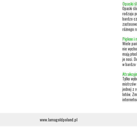
Opaski ś
Opaski śl
rodzaju p
bardzo cz
zastosowa
różnego r
Piękne i 
Wiele pań 
nie wycho
mają płas
je nosi. 
w bardzo w
Atrakcyjn
Tylko wyb
mistrzów 
jednej z 
lotów. Zm
interneto
www.lamagoldpoland.pl