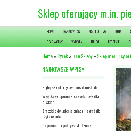
Sklep oferujący m.in. p
HOME
BANKOWOŚĆ
PRZEBUDOWA
DOM
CZAS WOLNY
WYROBY
URLOP
LECZENIE
O
Home
»
Rynek
»
Inne Sklepy
»
Sklep oferujący m.
NAJNOWSZE WPISY:
Najlepsze oferty swetrów damskich
Wyjątkowe upominki czekoladowe dla
bliskich.
Złączki o dwupierścieniach - poradnik
użytkowania
Odpowiednia pokrywa studzienki