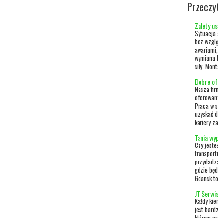
Przeczy
Zalety u
Sytuacja 
bez wzglę
awariami,
wymiana k
siły. Mon
Dobre of
Nasza fir
oferowan
Praca w 
uzyskać d
kariery z
Tania wy
Czy jeste
transport
przydadzą
gdzie będ
Gdansk to
JT Serwi
Każdy kie
jest bard
którym pr