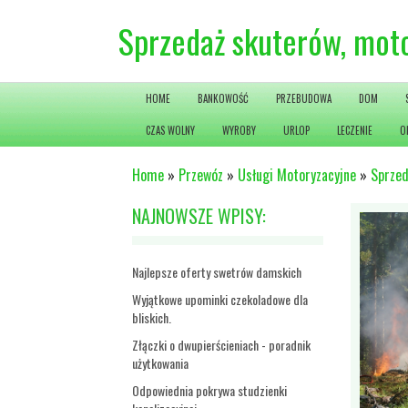
Sprzedaż skuterów, motoc
HOME
BANKOWOŚĆ
PRZEBUDOWA
DOM
CZAS WOLNY
WYROBY
URLOP
LECZENIE
O
Home
»
Przewóz
»
Usługi Motoryzacyjne
»
Sprzed
NAJNOWSZE WPISY:
Najlepsze oferty swetrów damskich
Wyjątkowe upominki czekoladowe dla
bliskich.
Złączki o dwupierścieniach - poradnik
użytkowania
Odpowiednia pokrywa studzienki