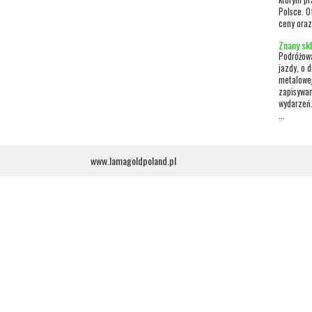
Polsce. O
ceny oraz
Znany skl
Podróżow
jazdy, o 
metalowej
zapisywan
wydarzeń.
...
www.lamagoldpoland.pl